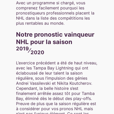
Avec un programme si chargé, vous
comprenez facilement pourquoi les
pronostiqueurs professionnels placent la
NHL dans la liste des compétitions les
plus rentables au monde.
Notre pronostic vainqueur
NHL pour la saison
2019
⁄
2020
L’exercice précédent a été de haut niveau,
avec les Tampa Bay Lightning qui ont
éclaboussé de leur talent la saison
régulière, sous l’impulsion des génies
Andrei Vassilevski et Nikita Koutcherov.
Cependant, la belle histoire s’est
finalement arrêtée assez tôt pour Tamba
Bay, éliminé dès le début des play-offs.
Preuve de plus que la saison régulière est
à considérer pour vos pronos NHL mais
n’est pas l’unique élément. Ce sont les