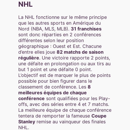
NHL
La NHL fonctionne sur le même principe
que les autres sports en Amérique du
Nord (NBA, MLS, MLB).
31 franchises
sont donc réparties en 2 conférences
différentes selon leur position
géographique : Ouest et Est. Chacune
d’entre elles joue
82 matchs de saison
régulière
. Une victoire rapporte 2 points,
une défaite en prolongation ou aux tirs au
but 1 point et une défaite 0 point.
L’objectif est de marquer le plus de points
possible pour bien figurer dans le
classement de conférence. Les
8
meilleures équipes de chaque
conférence
sont qualifiées pour les Play-
offs, avec des séries entre 4 et 7 matchs.
La meilleure équipe de chaque conférence
tentera de remporter la fameuse
Coupe
Stanley
remise au vainqueur des finales
NHL.