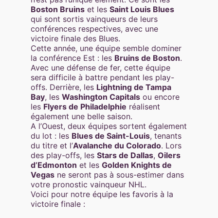
Boston Bruins
et les
Saint Louis Blues
qui sont sortis vainqueurs de leurs
conférences respectives, avec une
victoire finale des Blues.
Cette année, une équipe semble dominer
la conférence Est : les
Bruins de Boston
.
Avec une défense de fer, cette équipe
sera difficile à battre pendant les play-
offs. Derrière, les
Lightning de Tampa
Bay
, les
Washington Capitals
ou encore
les
Flyers de Philadelphie
réalisent
également une belle saison.
A l’Ouest, deux équipes sortent également
du lot : les
Blues de Saint-Louis
, tenants
du titre et l’
Avalanche du Colorado
. Lors
des play-offs, les
Stars de Dallas
,
Oilers
d’Edmonton
et les
Golden Knights de
Vegas
ne seront pas à sous-estimer dans
votre pronostic vainqueur NHL.
Voici pour notre équipe les favoris à la
victoire finale :